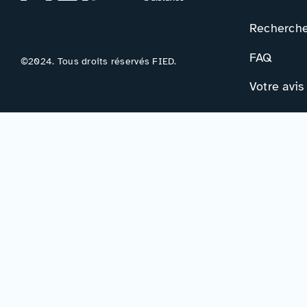
Rechercher
FAQ
©2024. Tous droits réservés FIED.
Votre avis
Contac
Formulair
Newslette
Mentions légales
–
Accessibilité
–
Politique de confidentialité