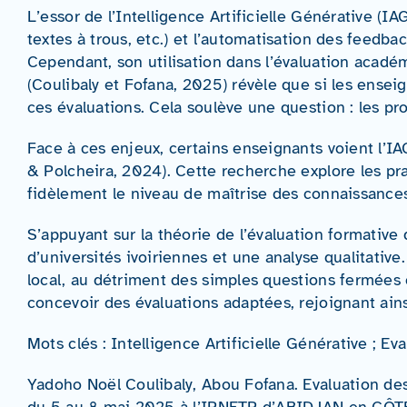
L’essor de l’Intelligence Artificielle Générative (
textes à trous, etc.) et l’automatisation des feedba
Cependant, son utilisation dans l’évaluation acade
(Coulibaly et Fofana, 2025) révèle que si les ensei
ces évaluations. Cela soulève une question : les pr
Face à ces enjeux, certains enseignants voient l’I
& Polcheira, 2024). Cette recherche explore les prati
fidèlement le niveau de maîtrise des connaissance
S’appuyant sur la théorie de l’évaluation formativ
d’universités ivoiriennes et une analyse qualitative
local, au détriment des simples questions fermées 
concevoir des évaluations adaptées, rejoignant ain
Mots clés : Intelligence Artificielle Générative ;
Yadoho Noël Coulibaly, Abou Fofana. Evaluation des 
du 5 au 8 mai 2025 à l’IPNETP d’ABIDJAN en CÔ