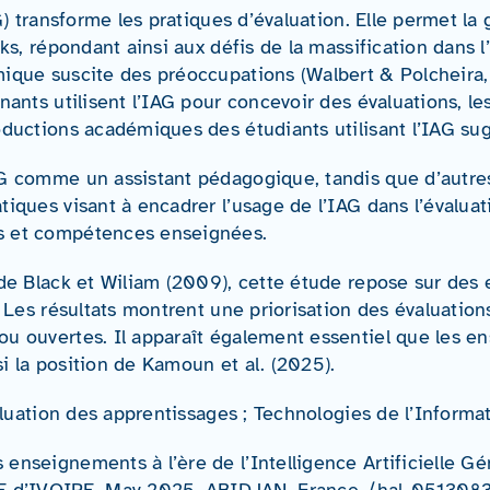
IAG) transforme les pratiques d’évaluation. Elle permet 
cks, répondant ainsi aux défis de la massification dan
́mique suscite des préoccupations (Walbert & Polcheira,
gnants utilisent l’IAG pour concevoir des évaluations, le
oductions académiques des étudiants utilisant l’IAG sug
AG comme un assistant pédagogique, tandis que d’autres
ques visant à encadrer l’usage de l’IAG dans l’évaluati
s et compétences enseignées.
e de Black et Wiliam (2009), cette étude repose sur des 
. Les résultats montrent une priorisation des évaluatio
ou ouvertes. Il apparaît également essentiel que les en
si la position de Kamoun et al. (2025).
 Evaluation des apprentissages ; Technologies de l’Infor
enseignements à l’ère de l’Intelligence Artificielle G
TE d’IVOIRE, May 2025, ABIDJAN, France. ⟨hal-051308