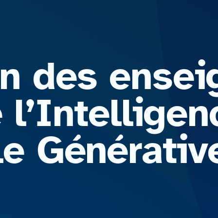
on des ense
de l’Intellige
le Générativ