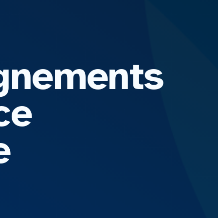
ignements
nce
e