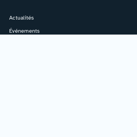
Actualités
Événements
Ressources
Professionnels
Adhérer à la FIED
Mon espace
Ressources
Activités