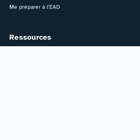
Me préparer à l’EAD
Ressources
Actualités
Événements
Ressources
Professionnels
Adhérer à la FIED