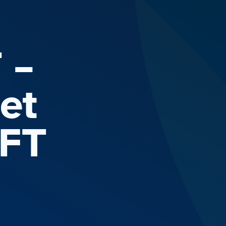
 –
et
IFT