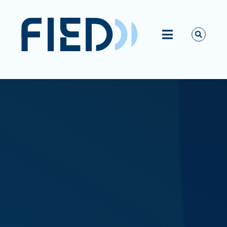
Passer
au
contenu
Toggle
Navigation
Vous êtes ?
La FIED
Activités
Ressources
Actualités