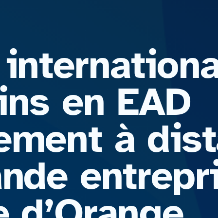
internationa
ins en EAD
ement à dist
nde entrepri
e d’Orange