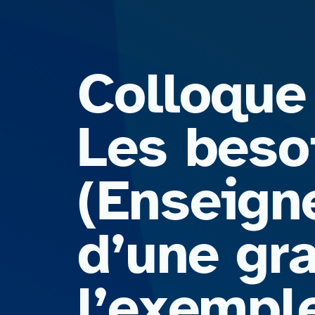
Colloque 
Les beso
(Enseign
d’une gra
l’exempl