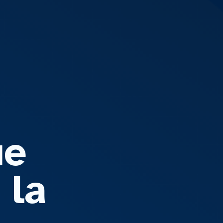
ue
 la