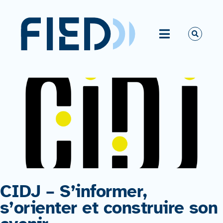
Passer
au
contenu
Toggle
Navigation
Vous êtes ?
La FIED
Activités
Ressources
CIDJ – S’informer,
Actualités
s’orienter et construire son